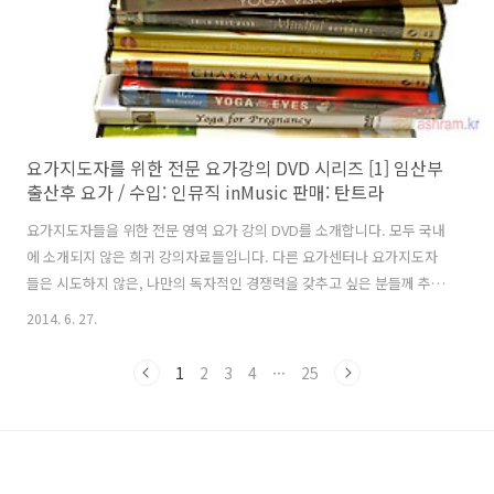
요가지도자를 위한 전문 요가강의 DVD 시리즈 [1] 임산부
출산후 요가 / 수입: 인뮤직 inMusic 판매: 탄트라
요가지도자들을 위한 전문 영역 요가 강의 DVD를 소개합니다. 모두 국내
에 소개되지 않은 희귀 강의자료들입니다. 다른 요가센터나 요가지도자
들은 시도하지 않은, 나만의 독자적인 경쟁력을 갖추고 싶은 분들께 추천
합니다. 영어로 강의되어 있는 원판 DVD이지만 숙지하는 큰 무리는 없을
2014. 6. 27.
것입니다. 고급 요가 강의에 관심을 가지시는 극소수 지도자분들을 위해
서 타이틀별 1~2장씩만의 재고만 있으니, 필요하신 분께서는 서둘러서
1
2
3
4
···
25
구입하세요^^ 다량 판매가 아닌 겨우 1~2장씩만의 재고량이기 때문에
각 DVD 내용의 설명을 한글 번역하기에는 무리가 있는 점 양해부탁드립
니다. 영문 안내를 읽어보시면 대략적인 강의의 방향성을 짚으실 수 있습
니다. 타이틀 종류는 12종이며, 상품 등록이 완료되면 탄트라에서 판매