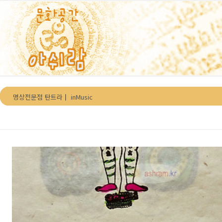
본문 바로가기
명상전문점 탄트라
｜
inMusic