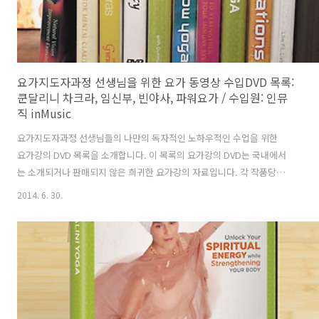
요가지도자과정 선생님을 위한 요가 동영상 수입DVD 목록:
쿤달리니 차크라, 임신부, 빈야사, 파워요가 / 수입원: 인뮤
직 inMusic
요가지도자과정 선생님들의 나만의 독자적인 노하우적인 수업을 위한
요가강의 DVD 목록을 소개합니다. 이 목록의 요가강의 DVD는 국내에서
는 소개되거나 판매되지 않은 희귀한 요가강의 자료입니다. 각 작품당
1~2장의 수량만 보유하고 있어서 많은 분들께 판매할 여건은 되지 않습
2014. 6. 30.
니다. 겉표지만 간단히 소개해드리고 DVD개별 페이지를 만들어서 보여
드리겠습니다. 가격은 DVD 뒷표지 사진 우측 하단에 표시되어 있습니
다. 구입문의: 명상전문점 탄트라 수입배포: 인뮤직 inMusic
inmusic.com 요가지도자 강의 DVD 전체 목록 보기:
tantra.kr/front/php/category.php?cate_no=4 출산후 요가
Postnatal Yoga 관련 글 - http://ashram.co.kr/264 태..