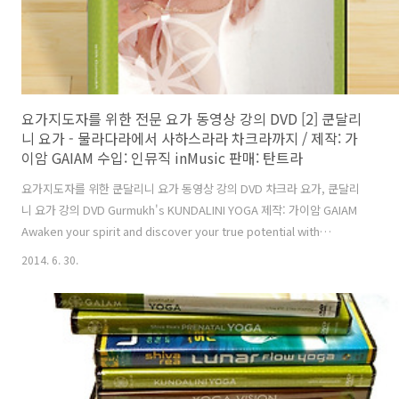
요가지도자를 위한 전문 요가 동영상 강의 DVD [2] 쿤달리
니 요가 - 물라다라에서 사하스라라 차크라까지 / 제작: 가
이암 GAIAM 수입: 인뮤직 inMusic 판매: 탄트라
요가지도자를 위한 쿤달리니 요가 동영상 강의 DVD 차크라 요가, 쿤달리
니 요가 강의 DVD Gurmukh's KUNDALINI YOGA 제작: 가이암 GAIAM
Awaken your spirit and discover your true potential with
Kundalini YogaKundalini is a powerful spiritual energy that lies
2014. 6. 30.
within us all. Based on ancient healing techniques from India,
kundalini yoga helps you unlock this energy, strengthen your
body, still your mind and set your spirit free. Celebrated yo..