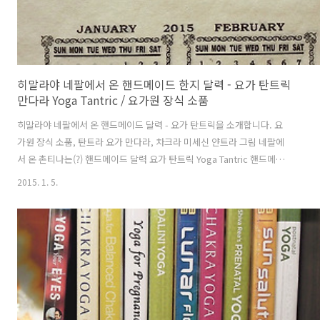
히말라야 네팔에서 온 핸드메이드 한지 달력 - 요가 탄트릭
만다라 Yoga Tantric / 요가원 장식 소품
히말라야 네팔에서 온 핸드메이드 달력 - 요가 탄트릭을 소개합니다. 요
가원 장식 소품, 탄트라 요가 만다라, 차크라 미세신 얀트라 그림 네팔에
서 온 촌티나는(?) 핸드메이드 달력 요가 탄트릭 Yoga Tantric 핸드메이
드 종이 한지에 인쇄한 먹선에 핸드페인팅으로 물감을 그린 투박한 만다
2015. 1. 5.
라 달력입니다. 핸드메이드 달력 시리즈로는 요가 탄트릭 이외에도 티베
트 만다라, 히말라야 그림, 티베트 불교의 상징물 팔길상이 있습니다. 표
지 포함해서 1장에 2개월씩 총 7장의 요가 얀트라 만다라 그림이 담겨 있
습니다. 달력이 필요한 분께서는 명상 요가용품 전문 가게 Tantra에서 판
매하고 있으니 구경해보세요. 핸드메이드 달력 시리즈는 투박하고 조잡
한 물감 그림 덕분에 요가 선생님들이 아주 마음에 들어하시는 요가원 ..